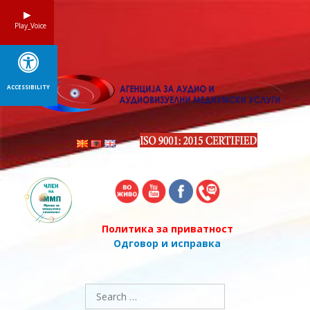
Skip
to
Play_Voice
content
ACCESSIBILITY
Политика за приватност
Одговор и исправка
Search
for: