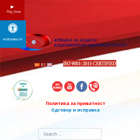
Skip
to
Play_Voice
content
ACCESSIBILITY
Политика за приватност
Одговор и исправка
Search
for: