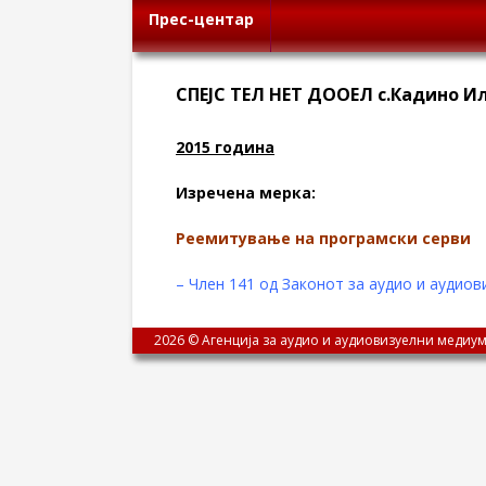
Прес-центар
СПЕЈС ТЕЛ НЕТ ДООЕЛ с.Кадино И
2015 година
Изречена мерка:
Реемитување на програмски серви
– Член 141 од Законот за аудио и аудиов
2026 © Агенција за аудио и аудиовизуелни медиум