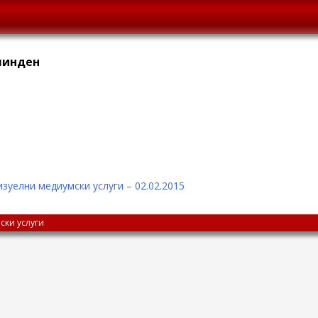
линден
изуелни медиумски услуги – 02.02.2015
ски услуги