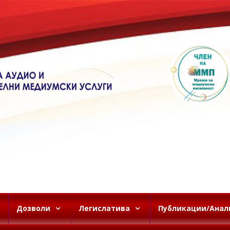
Дозволи
Легислатива
Публикации/Анал