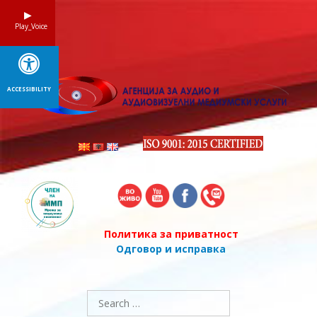
Skip
to
Play_Voice
content
ACCESSIBILITY
Политика за приватност
Одговор и исправка
Search
for: