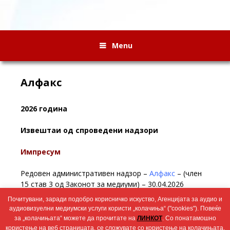
Menu
Алфакс
2026 година
Извештаи од спроведени надзори
Импресум
Редовен административен надзор –
Алфакс
– (член
15 став 3 од Законот за медиуми) – 30.04.2026
Почитувани, заради подобро корисничко искуство, Агенцијата за аудио и
Редовен административен надзор
Алфакс
– (член 14
аудиовизуелни медиумски услуги користи „колачиња“ ("cookies"). Повеќе
став 1 од Законот за медиуми) – 19.02.2026
за „колачињата“ можете да прочитате на
ЛИНКОТ
. Со понатамошно
користење на веб страницата, се сложувате со користење на колачињата.