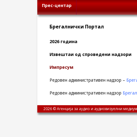
Прес-центар
Брегалнички Портал
2026 година
Извештаи од спроведени надзори
Импресум
Редовен административен надзор –
Брег
Редовен административен надзор
Брегал
2026 © Агенција за аудио и аудиовизуелни медиум