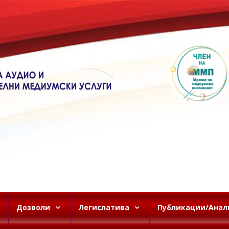
Дозволи
Легислатива
Публикации/Анал