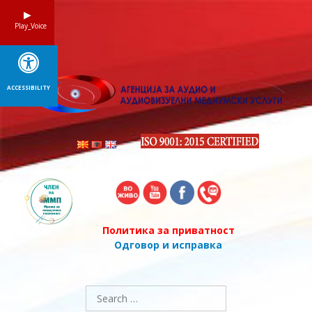
Skip
to
Play_Voice
content
ACCESSIBILITY
Политика за приватност
Одговор и исправка
Search
for: