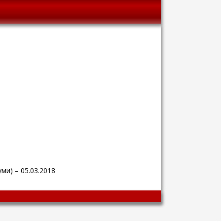
ми) – 05.03.2018
Wingaga
provides
unique