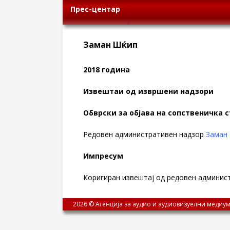
Прес-центар
Заман Шќип
2018 година
Извештаи од извршени надзори
Обврски за објава на сопственичка 
Редовен административен надзор
Заман
Импресум
Коригиран извештај од редовен админис
2026 © Агенција за аудио и аудиовизуелни медиум