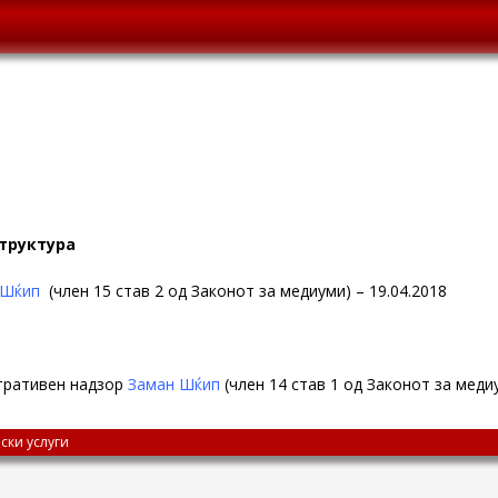
структура
 Шќип
(член 15 став 2 од Законот за медиуми) – 19.04.2018
тративен надзор
Заман Шќип
(член 14 став 1 од Законот за медиу
ски услуги