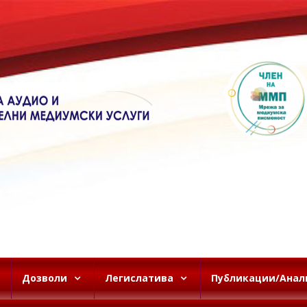
Дозволи
Легислатива
Публикации/Анал