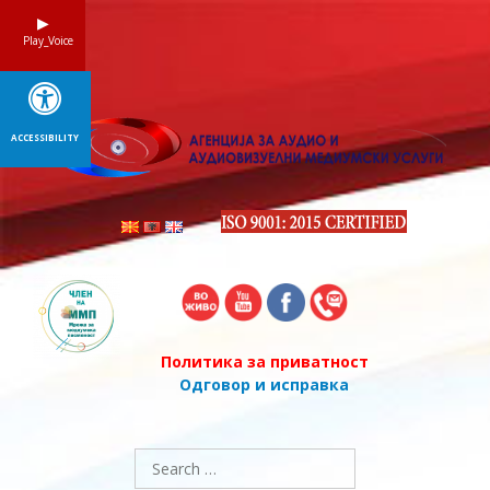
Skip
to
Play_Voice
content
ACCESSIBILITY
Политика за приватност
Одговор и исправка
Search
for: