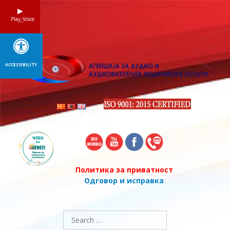
Skip
to
Play_Voice
content
ACCESSIBILITY
Политика за приватност
Одговор и исправка
Search
for: