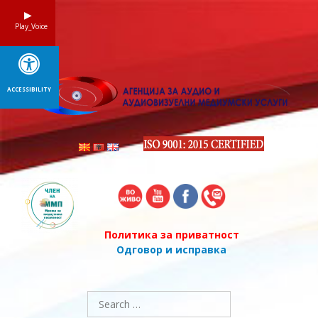
Skip
to
Play_Voice
content
ACCESSIBILITY
Политика за приватност
Одговор и исправка
Search
for: