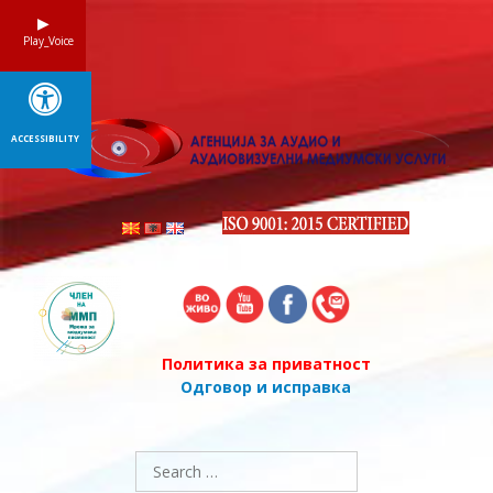
Skip
to
Play_Voice
content
ACCESSIBILITY
Политика за приватност
Одговор и исправка
Search
for: