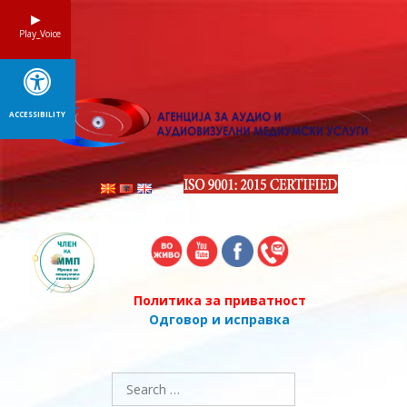
Skip
to
Play_Voice
content
ACCESSIBILITY
Политика за приватност
Одговор и исправка
Search
for: