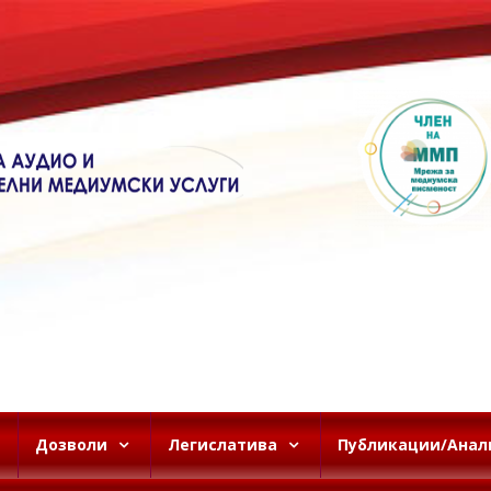
Дозволи
Легислатива
Публикации/Анал