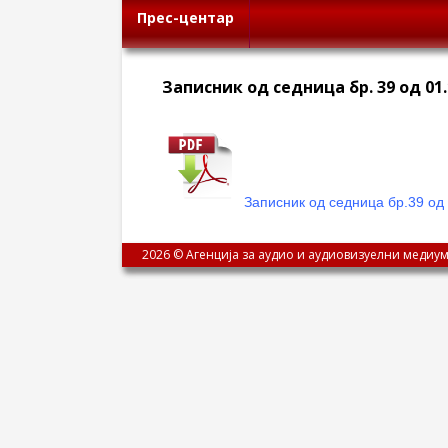
Прес-центар
Записник од седница бр. 39 од 01.
Записник од седница бр.39 од
2026 © Агенција за аудио и аудиовизуелни медиум