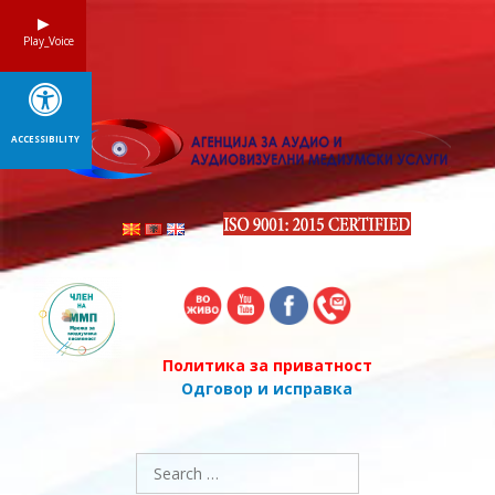
Skip
to
Play_Voice
content
ACCESSIBILITY
Политика за приватност
Одговор и исправка
Search
for: