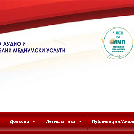
Дозволи
Легислатива
Публикации/Анал