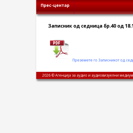
Прес-центар
Записник од седница бр.40 од 18.
Преземете го Записникот од седн
2026 © Агенција за аудио и аудиовизуелни медиум