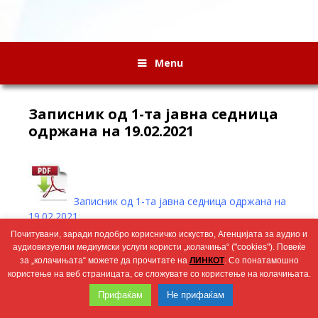
Menu
Записник од 1-та јавна седница
одржана на 19.02.2021
Записник од 1-та јавна седница одржана на
19.02.2021
Почитувани, заради подобро корисничко искуство, Агенцијата за аудио и
аудиовизуелни медиумски услуги користи „колачиња“ ("cookies"). Повеќе
Wingaga
за „колачињата“ можете да прочитате на
ЛИНКОТ
. Со понатамошно
provides
2026 © Агенција за аудио и аудиовизуелни медиумски услуги
користење на веб страницата, се сложувате со користење на колачињата.
unique
content
Прифаќам
Не прифаќам
and
entertaining