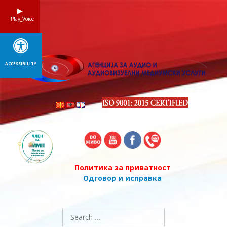
Skip
to
Play_Voice
content
ACCESSIBILITY
Политика за приватност
Одговор и исправка
Search
for: