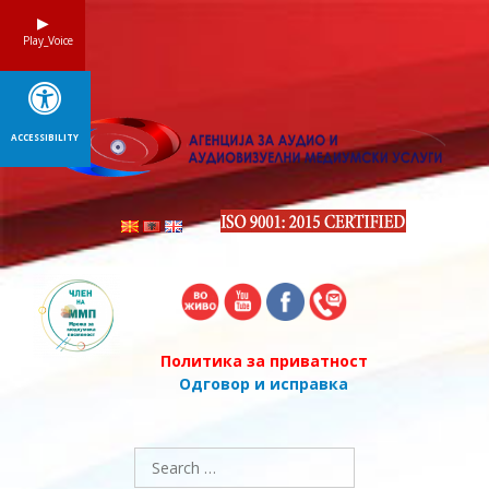
Skip
to
Play_Voice
content
ACCESSIBILITY
Политика за приватност
Одговор и исправка
Search
for: