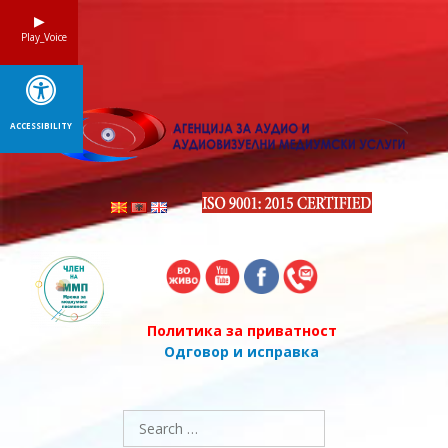
Skip
to
Play_Voice
content
ACCESSIBILITY
Политика за приватност
Одговор и исправка
Search
for: