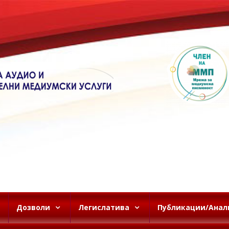
Дозволи
Легислатива
Публикации/Анал