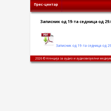
Прес-центар
Записник од 19-та седница од 29.
Записник од 19-та седница од 29
2026 © Агенција за аудио и аудиовизуелни медиум