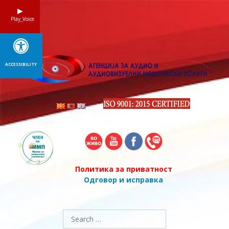
Skip
to
Play_Voice
content
ACCESSIBILITY
Политика за приватност
Одговор и исправка
Search
for: