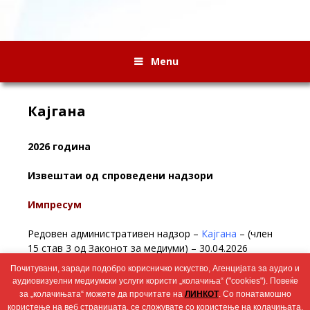
Menu
Кајгана
2026 година
Извештаи од спроведени надзори
Импресум
Редовен административен надзор –
Кајгана
– (член
15 став 3 од Законот за медиуми) – 30.04.2026
Почитувани, заради подобро корисничко искуство, Агенцијата за аудио и
Редовен административен надзор
Кајгана
– (член 14
аудиовизуелни медиумски услуги користи „колачиња“ ("cookies"). Повеќе
став 1 од Законот за медиуми) – 19.02.2026
за „колачињата“ можете да прочитате на
ЛИНКОТ
. Со понатамошно
користење на веб страницата, се сложувате со користење на колачињата.