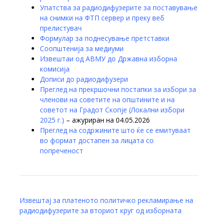
Упатства за радиодифузерите за поставување
на снимки на ФТП сервер и преку веб
прелистувач
Формулар за поднесување претставки
Соопштенија за медиуми
Извештаи од АВМУ до Државна изборна
комисија
Дописи до радиодифузери
Преглед на прекршочни постапки за избори за
членови на советите на општините и на
советот на Градот Скопје (Локални избори
2025 г.)
– ажуриран на 04.05.2026
Преглед на содржините што ќе се емитуваат
во формат достапен за лицата со
попреченост
Извештај за платеното политичко рекламирање на
радиодифузерите за вториот круг од изборната