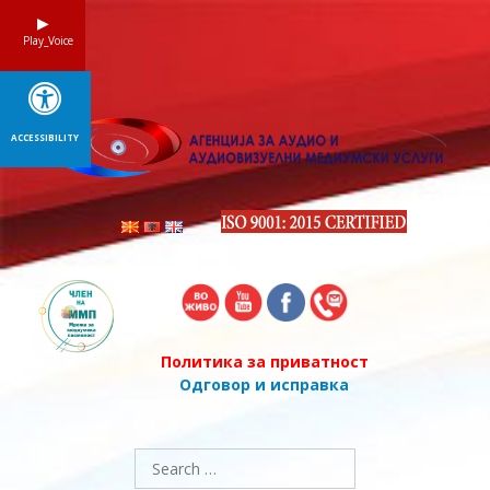
Skip
to
Play_Voice
content
ACCESSIBILITY
Политика за приватност
Одговор и исправка
Search
for: