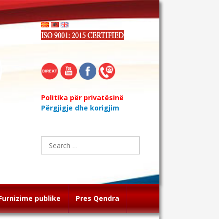
Politika për privatësinë
Përgjigje dhe korigjim
Search
for:
Furnizime publike
Pres Qendra