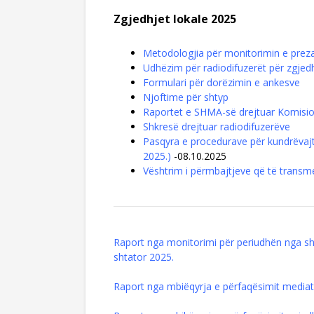
Zgjedhjet lokale 2025
Metodologjia për monitorimin e preza
Udhëzim për radiodifuzerët për zgjed
Formulari për dorëzimin e ankesve
Njoftime për shtyp
Raportet e SHMA-së drejtuar Komision
Shkresë drejtuar radiodifuzerëve
Pasqyra e procedurave për kundrëvajtje
2025.)
-08.10.2025
Vështrim i përmbajtjeve që të trans
Raport nga monitorimi për periudhën nga shp
shtator 2025.
Raport nga mbiëqyrja e përfaqësimit mediat