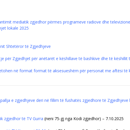
ntimit mediatik zgjedhor përmes programeve radiove dhe televizione
hjet lokale 2025
it Shtetëror të Zgjedhjeve
 për Zgjedhjet për anëtarët e këshillave të bashkive dhe të këshillit t
metohen në format format të aksesueshëm për personat me aftësi të 
allja e zgjedhjeve deri në fillim të fushatës zgjedhore të Zgjedhjeve
ik zgjedhor të TV Gurra
(neni 75-gj nga Kodi zgjedhor) – 7.10.2025