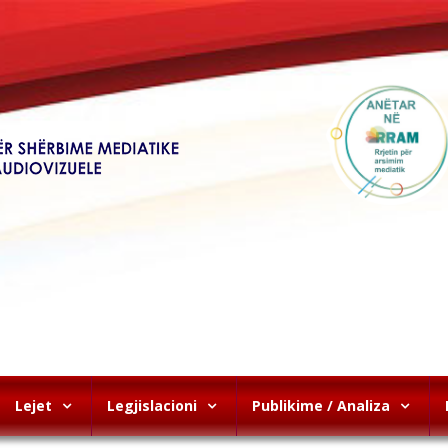
Lejet
Legjislacioni
Publikime / Analiza