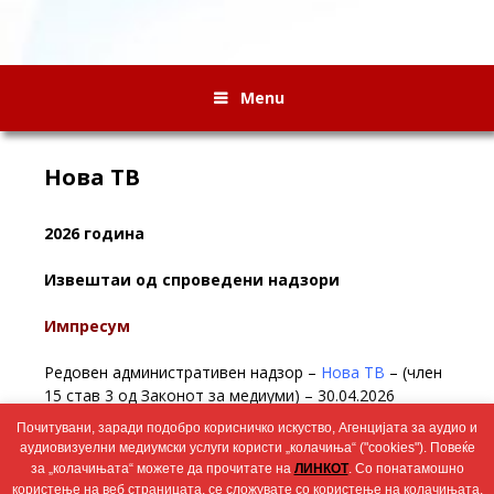
Menu
Нова ТВ
2026 година
Извештаи од спроведени надзори
Импресум
Редовен административен надзор –
Нова ТВ
– (член
15 став 3 од Законот за медиуми) – 30.04.2026
Почитувани, заради подобро корисничко искуство, Агенцијата за аудио и
Редовен административен надзор
Нова ТВ
– (член
аудиовизуелни медиумски услуги користи „колачиња“ ("cookies"). Повеќе
14 став 1 од Законот за медиуми) – 23.02.2026
за „колачињата“ можете да прочитате на
ЛИНКОТ
. Со понатамошно
користење на веб страницата, се сложувате со користење на колачињата.