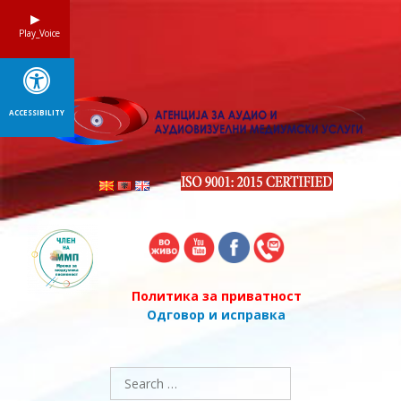
Skip
to
Play_Voice
content
ACCESSIBILITY
Политика за приватност
Одговор и исправка
Search
for: