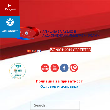
Skip
to
Play_Voice
content
ACCESSIBILITY
Политика за приватност
Одговор и исправка
Search
for: