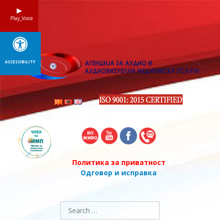
Skip
to
Play_Voice
content
ACCESSIBILITY
Политика за приватност
Одговор и исправка
Search
for: