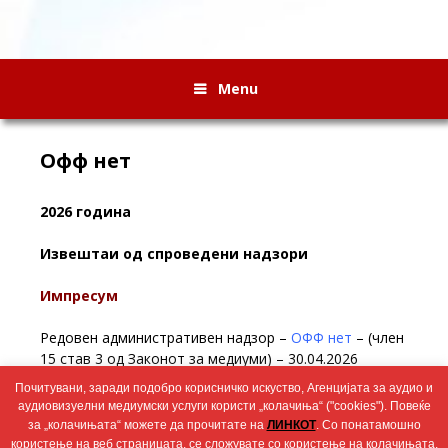
Menu
Офф нет
2026 година
Извештаи од спроведени надзори
Импресум
Редовен административен надзор –
ОФФ нет
– (член
15 став 3 од Законот за медиуми) – 30.04.2026
Почитувани, заради подобро корисничко искуство, Агенцијата за аудио и
Редовен административен надзор
Офф нет
– (член
аудиовизуелни медиумски услуги користи „колачиња“ ("cookies"). Повеќе
14 став 1 од Законот за медиуми) – 19.02.2026
за „колачињата“ можете да прочитате на
ЛИНКОТ
. Со понатамошно
користење на веб страницата, се сложувате со користење на колачињата.