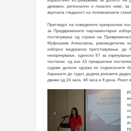
изработено Истражување за досегот на р
државно, регионално и локално ниво, за 
вкупната гледаност на телевизиските стан
Прегледот на поведените прекршочни пост
за Предвремените парламентарни избори
постапување од страна на Привременат
Муфишева Алексовска, раководителка н
изборно медиумско претставување, до А
неизрекување, односно 67 за изрекувањ
постапки, од кои 43 прекршочни постапки
судови донеле одлука по поднесените б
барањето до судот, додека роковите даден
движи од 24 часа, 48 часа и 8 дена. Рокот
И
м
п
п
и
А
Н