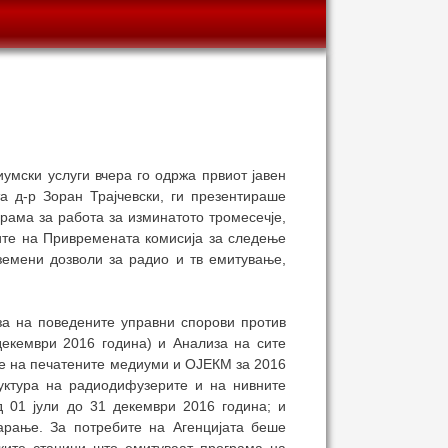
умски услуги вчера го одржа првиот јавен
та д-р Зоран Трајчевски, ги презентираше
рама за работа за изминатото тромесечје,
зите на Привремената комисија за следење
земени дозволи за радио и тв емитување,
за на поведените управни спорови против
декември 2016 година) и Анализа на сите
те на печатените медиуми и ОЈЕКМ за 2016
руктура на радиодифузерите и на нивните
 01 јули до 31 декември 2016 година; и
арање. За потребите на Агенцијата беше