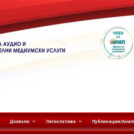
Дозволи
Легислатива
Публикации/Анал