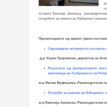
и
п
истакна Емилија Јаневска, раководителк
потребите за измени во Изборниот законик
Презентациите од првиот јавен состано
Спроведени активности согласно г
д-р Зоран Трајчевски, директор на Аге
Резултати од прекршочните пост
пратеници во Собранието на Репу
м-р Ивона Муфишева, Раководителка н
Потреби за измени на Изборниот 
м-р Емилија Јаневска, Раководителка н