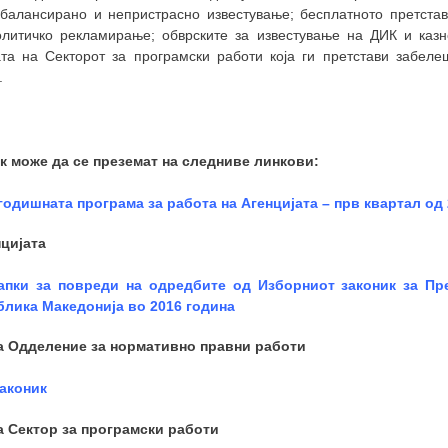
збалансирано и непристрасно известување; бесплатното претста
олитичко рекламирање; обврските за известување на ДИК и казн
ата на Секторот за програмски работи која ги претстави забеле
.
к може да се преземат на следниве линкови:
одишната програма за работа на Агенцијата – прв квартал од
нцијата
апки за повреди на одредбите од Изборниот законик за Пр
блика Македонија во 2016 година
а Одделение за нормативно правни работи
законик
а Сектор за програмски работи