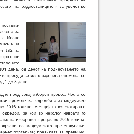
ските станици што емитуваат програма на
досегот на радиостаниците и за уделот во
 постапки
лозите за
аше Ивона
мисија за
ои 192 за
рекршочни
степените
104 дена, од денот на поднесувањето на
ите пресуди со кои е изречена опомена, се
д 1 до 3 дена.
дно пред секој изборен процес. Често се
нски промени кај одредбите за медиумско
о 2016 година. Агенцијата констатираше
 одредби, за кои во неколку наврати го
ање на изборниот процес во 2016 година,
оврзани со медиумското претставување.
ернет порталите; правилата за правично,