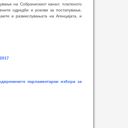
вување на Собранискиот канал; платеното
ените одредби и рокови за постапување,
шките и размислувањата на Агенцијата, и
 2017
едвремените парламентарни избори за