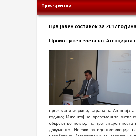
Прес-центар
Прв Јавен состанок за 2017 годин
Првиот јавен состанок Агенцијата 
преземени мерки од страна на Агенцијата
година; Извештај за преземените активн
обврски во поглед на транспарентноста
документот Насоки за идентификација н