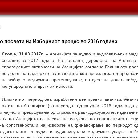
а
го посвети на Изборниот процес во 2016 година
Скопје, 31.03.2017г.
– Агенцијата за аудио и аудиовизуелни меди
состанок за 2017 година. На настанот, директорот на Агенција
спроведените активности на Агенцијата согласно Годишната прог
во делот на надзорите, активностите кои произлегоа од предло
на изборно медиумско претставување, статусот на доделени/од
меѓународните и други активности.
Изминатиот период беа изработени две правни анализи: Анали
актите на Агенцијата (во периодот од јануари 2016 година до 
 и најчести прекршувања од страна на радиодифузерите, издавачи
ости на Агенцијата во насока на следење на сопственичката ст
 на сопственоста и на изворите на финансирање во периодот од
а давателите на аудио и аудиовизуелни медиумски услуги по б