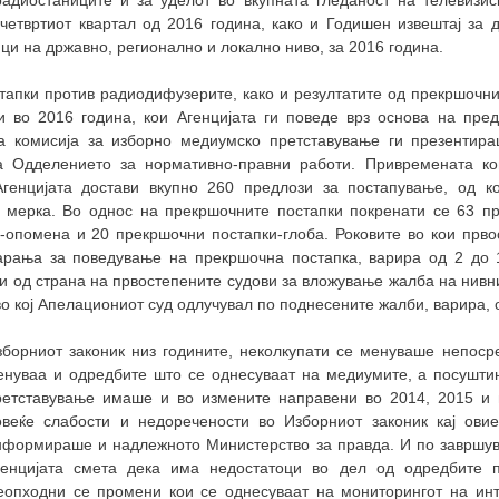
адиостаниците и за уделот во вкупната гледаност на телевизи
четвртиот квартал од 2016 година, како и Годишен извештај за 
ици на државно, регионално и локално ниво, за 2016 година.
апки против радиодифузерите, како и резултатите од прекршочни
 во 2016 година, кои Агенцијата ги поведе врз основа на пред
а комисија за изборно медиумско претставување ги презентир
а Одделението за нормативно-правни работи. Привремената ко
генцијата достави вкупно 260 предлози за постапување, од к
е мерка. Во однос на прекршочните постапки покренати се 63 п
-опомена и 20 прекршочни постапки-глоба. Роковите во кои прво
арања за поведување на прекршочна постапка, варира од 2 до 
и од страна на првостепените судови за вложување жалба на нивн
 во кој Апелациониот суд одлучувал по поднесените жалби, варира, о
зборниот законик низ годините, неколкупати се менуваше непосре
енуваа и одредбите што се однесуваат на медиумите, a посушти
ретставување имаше и во измените направени во 2014, 2015 и в
овеќе слабости и недоречености во Изборниот законик кај овие
нформираше и надлежното Министерство за правда. И по завршув
генцијата смета дека има недостатоци во дел од одредбите п
еопходни се промени кои се однесуваат на мониторингот на инт