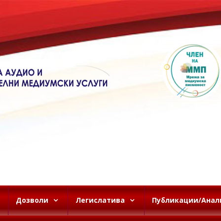
Дозволи
Легислатива
Публикации/Анал