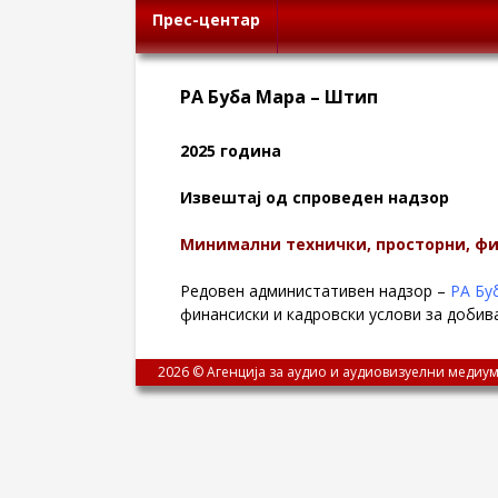
Прес-центар
РА Буба Мара – Штип
2025 година
Извештај од спроведен надзор
Минимални технички, просторни, фи
Редовен администативен надзор –
РА Бу
финансиски и кадровски услови за добив
2026 © Агенција за аудио и аудиовизуелни медиум