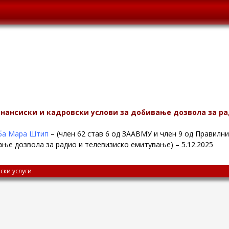
нансиски и кадровски услови за добивање дозвола за р
ба Мара Штип
– (член 62 став 6 од ЗААВМУ и член 9 од Правилн
ање дозвола за радио и телевизиско емитување) – 5.12.2025
ски услуги