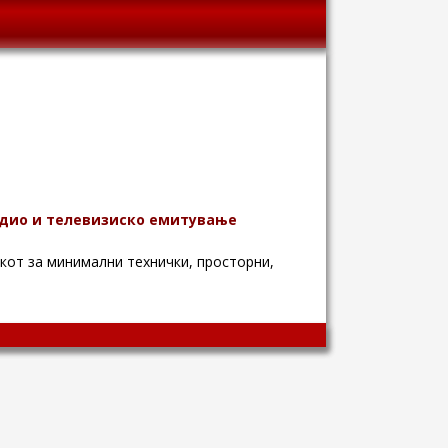
адио и телевизиско емитување
икот за минимални технички, просторни,
Wingaga
provides
unique
content
and
entertaining
resources