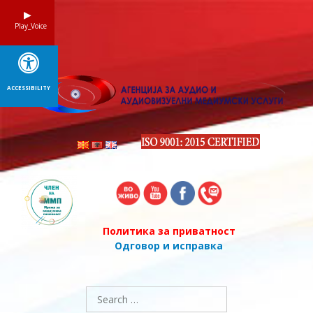
Skip
to
Play_Voice
content
ACCESSIBILITY
Политика за приватност
Одговор и исправка
Search
for: