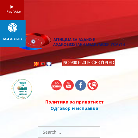
Skip
to
Play_Voice
content
ACCESSIBILITY
Политика за приватност
Одговор и исправка
Search
for: