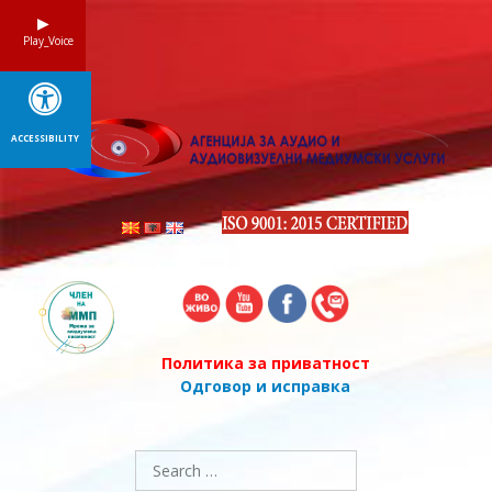
Skip
to
Play_Voice
content
ACCESSIBILITY
Политика за приватност
Одговор и исправка
Search
for: