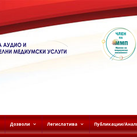
Дозволи
Легислатива
Публикации/Анал