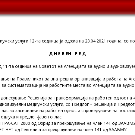
умски услуги 12-та седница ја одржа на 28.04.2021 година, со по
Д Н Е В ЕН Р Е Д
 11-та седница на Советот на Агенцијата за аудио и аудиовизуе
ање на Правилникот за внатрешна организација и работа на Аге
 за систематизација на работните места во Агенцијата за аудио
донесување Решенија за трансформација на работен однос на 4
удиовизуелни медиумски услуги, со Предлог – решенија и Предло
глас за засновање на работен однос и спроведување на постапк
одлука и предлог-јавен оглас.
ЛТРА-САТ 2000 од Охрид за прекршување на член 141 од ЗААВМУ
ЕТ НЕТ од Гевгелија за прекршување на член 141 од ЗААВМУ.