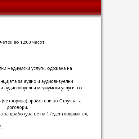
четок во 12:00 часот.
лни медиумски услуги, одржана на
нцијата за аудио и аудиовизуелни
 и аудиовизуелни медиумски услуги, со
 (четворица) вработени во Стручната
г — договори.
а за вработување на 1 (еден) извршител,
.