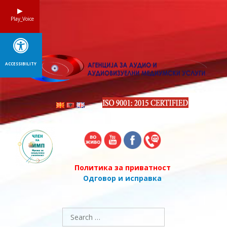
Skip
to
Play_Voice
content
ACCESSIBILITY
Политика за приватност
Одговор и исправка
Search
for: