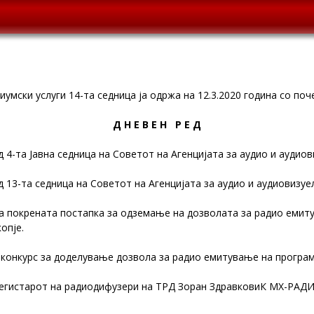
умски услуги 14-та седница ја одржа на 12.3.2020 година со поче
Д Н Е В Е Н Р Е Д
 4-та Јавна седница на Советот на Агенцијата за аудио и аудио
 13-та седница на Советот на Агенцијата за аудио и аудиовизуе
а покрената постапка за одземање на дозволата за радио емит
опје.
 конкурс за доделување дозвола за радио емитување на програм
егистарот на радиодифузери на ТРД Зоран ЗдравковиК МХ-РАД