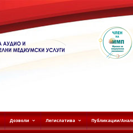
Дозволи
Легислатива
Публикации/Анал