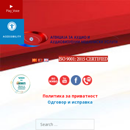
Skip
to
Play_Voice
content
ACCESSIBILITY
Политика за приватност
Одговор и исправка
Search
for: