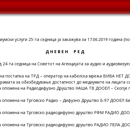
умски услуги 25-та седница ја закажува за 17.06.2019 година (по
Д Н Е В Е Н Р Е Д
 24-та седница на Советот на Агенцијата за аудио и аудиовизуе
на постапка на ТРД – оператор на кабелска мрежа ВИВА НЕТ Д
рамата за обезбедување достапност до медиумите на лицата со
на опомена на Радиодифузно Друштво НАША ТВ ДООЕЛ – Скопје п
а опомена на Трговско Радио – Дифузно Друштво Б-97 ДООЕЛ Б
на опомена на Трговско радиодифузно друштво РФМ РАДИО ДООЕ
на опомена на Трговско радиодифузно друштво РАДИО ПЕЛА ДО