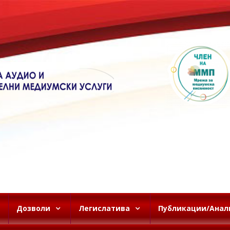
Дозволи
Легислатива
Публикации/Анал