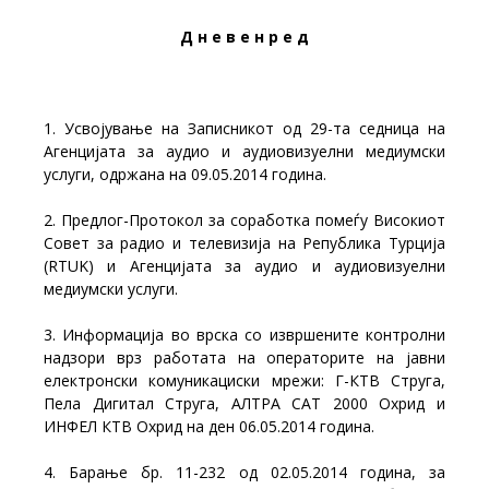
Д н е в е н р е д
1. Усвојување на Записникот од 29-та седница на
Агенцијата за аудио и аудиовизуелни медиумски
услуги, одржана на 09.05.2014 година.
2. Предлог-Протокол за соработка помеѓу Високиот
Совет за радио и телевизија на Република Турција
(RTUK) и Агенцијата за аудио и аудиовизуелни
медиумски услуги.
3. Информација во врска со извршените контролни
надзори врз работата на операторите на јавни
електронски комуникациски мрежи: Г-КТВ Струга,
Пела Дигитал Струга, АЛТРА САТ 2000 Охрид и
ИНФЕЛ КТВ Охрид на ден 06.05.2014 година.
4. Барање бр. 11-232 од 02.05.2014 година, за