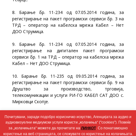
8. Барање бр. 11-234 од 07.05.2014 година, за
регистрирање на пакет програмски сервиси бр. 3 на
ТРД – оператор на кабелска мрежа Кабел – Нет
ДОО Струмица.
9. Барање бр. 11-234 од 07.05.2014 година, за
регистрирање на дигитален пакет програмски
сервиси бр. 1 на ТРД – оператор на кабелска мрежа
Кабел – Нет ДОО Струмица.
10. Барање бр. 11-235 од 09.05.2014 година, за
регистрирање на пакет програмски сервиси бр. 9 на
Друштво за производство, трговија,
телекомуникации и услуги РИ-ГО КАБЕЛ САТ ДОО с.
Мирковци Скопје.
11. Разно.
Почитувани, заради подобро корисничко искуство, Агенцијата за аудио и
аудиовизуелни медиумски услуги користи „колачиња“ ("cookies"). Повеќе
за „колачињата“ можете да прочитате на
ЛИНКОТ
. Со понатамошно
користење на веб страницата, се сложувате со користење на колачињата.