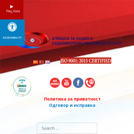
Skip
to
Play_Voice
content
ACCESSIBILITY
Политика за приватност
Одговор и исправка
Search
for: