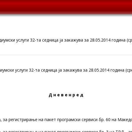
иумски услуги 32-та седница ја закажува за 28.05.2014 година (с
умски услуги 32-та седница ја закажува за 28.05.2014 година (ср
Д н е в е н р е д
на, за регистрирање на пакет програмски сервиси бр. 60 на Макед
на, за регистрирање на пакет програмски сервиси бр. 3 на ТРД 