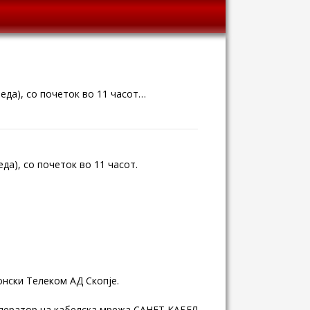
реда), со почеток во 11 часот…
еда), со почеток во 11 часот.
онски Телеком АД Скопје.
– оператор на кабелска мрежа САНЕТ КАБЕЛ