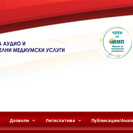
Дозволи
Легислатива
Публикации/Анал