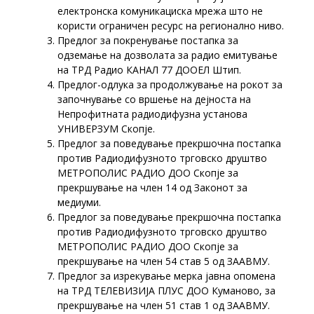
електронска комуникациска мрежа што не
користи ограничен ресурс на регионално ниво.
Предлог за покренување постапка за
одземање на дозволата за радио емитување
на ТРД Радио КАНАЛ 77 ДООЕЛ Штип.
Предлог-одлука за продолжување на рокот за
започнување со вршење на дејноста на
Непрофитната радиодифузна установа
УНИВЕРЗУМ Скопје.
Предлог за поведување прекршочна постапка
против Радиодифузното трговско друштво
МЕТРОПОЛИС РАДИО ДОО Скопје за
прекршување на член 14 од Законот за
медиуми.
Предлог за поведување прекршочна постапка
против Радиодифузното трговско друштво
МЕТРОПОЛИС РАДИО ДОО Скопје за
прекршување на член 54 став 5 од ЗААВМУ.
Предлог за изрекување мерка јавна опомена
на ТРД ТЕЛЕВИЗИЈА ПЛУС ДОО Куманово, за
прекршување на член 51 став 1 од ЗААВМУ.