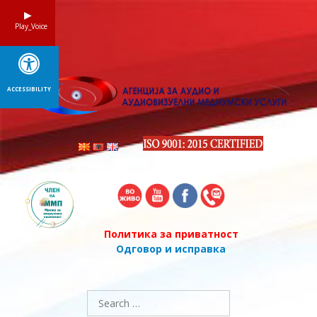
Skip
to
Play_Voice
content
ACCESSIBILITY
Политика за приватност
Одговор и исправка
Search
for: