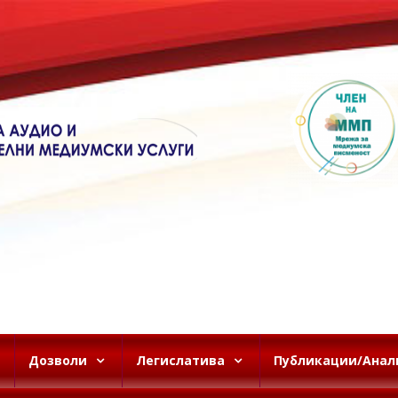
Дозволи
Легислатива
Публикации/Анал