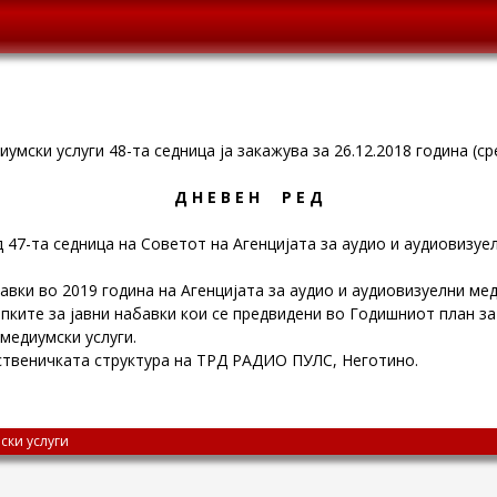
умски услуги 48-та седница ја закажува за 26.12.2018 година (сре
Д Н Е В Е Н Р Е Д
 47-та седница на Советот на Агенцијата за аудио и аудиовизуе
авки во 2019 година на Агенцијата за аудио и аудиовизуелни мед
ките за јавни набавки кои се предвидени во Годишниот план за 
 медиумски услуги.
ственичката структура на ТРД РАДИО ПУЛС, Неготино.
ски услуги