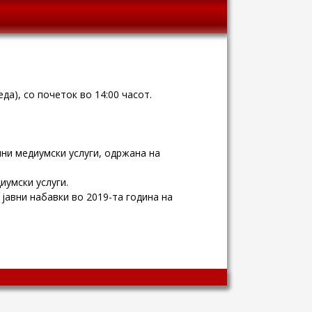
да), со почеток во 14:00 часот.
лни медиумски услуги, одржана на
иумски услуги.
јавни набавки во 2019-та година на
Wingaga
provides
unique