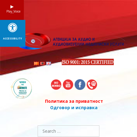
Skip
to
Play_Voice
content
ACCESSIBILITY
Политика за приватност
Одговор и исправка
Search
for: