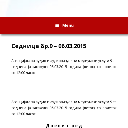
Menu
Седница бр.9 – 06.03.2015
Агенцијата за аудио и аудиовизуелни медиумски услуги 9-та
седница ја закажува 06
.03
.201
5
година (петок
), со почеток
во
12
:00
часот.
Агенцијата за аудио и аудиовизуелни медиумски услуги 9-та
седница ја закажува 06
.03
.201
5
година (петок
), со почеток
во
12
:00
часот.
Д н е в е н р е д