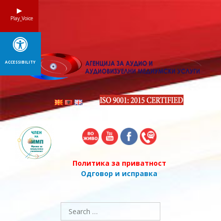
Skip
to
Play_Voice
content
ACCESSIBILITY
Политика за приватност
Одговор и исправка
Search
for: