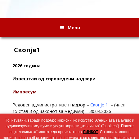
Menu
Скопје1
2026 година
Извештаи од спроведени надзори
Импресум
Редовен административен надзор –
Скопје 1
– (член
15 став 3 од Законот за медиуми) – 30.04.2026
Почитувани, заради подобро корисничко искуство, Агенцијата за аудио и
Редовен административен надзор
Скопје1
– (член 14
аудиовизуелни медиумски услуги користи „колачиња“ ("cookies"). Повеќе
став 1 од Законот за медиуми) – 19.02.2026
за „колачињата“ можете да прочитате на
ЛИНКОТ
. Со понатамошно
користење на веб страницата, се сложувате со користење на колачињата.