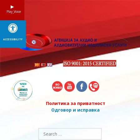
Skip
to
Play_Voice
content
ACCESSIBILITY
Политика за приватност
Одговор и исправка
Search
for: