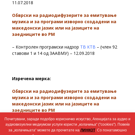
11.07.2018
Обврски на радиодифузерите за емитување
музика и за програми изворно создадени на
македонски јазик или на јазиците на
заедниците во РМ
– Контролен програмски надзор
ТВ КТВ
– (член 92
ставови 1 и 14 од ЗААВМУ) – 12.09.2018
Изречена мерка:
Обврски на радиодифузерите за емитување
музика и за програми изворно создадени на
македонски јазик или на јазиците на
заедниците во РМ
Почитувани, заради подобро корисничко искуство, Агенцијата за аудио и
– Решение за преземање мерка опомена –
ТВ КТВ
–
аудиовизуелни медиумски услуги користи „колачиња“ ("cookies"). Повеќе
(член 92 ставови 1 и 14 од ЗААВМУ) – 13.07.2018
за „колачињата“ можете да прочитате на
ЛИНКОТ
. Со понатамошно