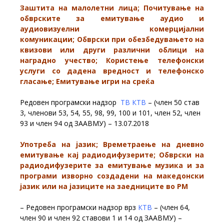
Заштита на малолетни лица;
Почитување на
обврските за емитување аудио и
аудиовизуелни комерцијални
комуникации; Обврски при обезбедувањето на
квизови или други различни облици на
наградно учество; Користење телефонски
услуги со дадена вредност и телефонско
гласање; Eмитување игри на среќа
Редовен програмски надзор
ТВ КТВ
– (член 50 став
3, членови 53, 54, 55, 98, 99, 100 и 101, член 52, член
93 и член 94 од ЗААВМУ) – 13.07.2018
Употреба на јазик;
Времетраење на дневно
емитување кај радиодифузерите; Обврски на
радиодифузерите за емитување музика и за
програми изворно создадени на македонски
јазик или на јазиците на заедниците во РМ
– Редовен програмски надзор врз
КТВ
– (член 64,
член 90 и член 92 ставови 1 и 14 од ЗААВМУ) –