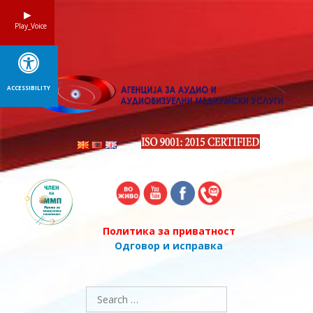
Skip
to
Play_Voice
content
ACCESSIBILITY
Политика за приватност
Одговор и исправка
Search
for: