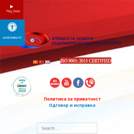
Skip
to
Play_Voice
content
ACCESSIBILITY
Политика за приватност
Одговор и исправка
Search
for: