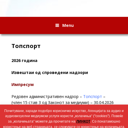
Menu
Топспорт
2026 година
Извештаи од спроведени надзори
Импресум
Редовен административен надзор –
Топспорт
–
(член 15 став 3 од Законот за медиуми) – 30.04.2026
Почитувани, заради подобро корисничко искуство, Агенцијата за аудио и
Редовен административен надзор
Топспорт
– (член
аудиовизуелни медиумски услуги користи „колачиња“ ("cookies"). Повеќе
14 став 1 од Законот за медиуми) – 19.02.2026
за „колачињата“ можете да прочитате на
ЛИНКОТ
. Со понатамошно
користење на веб страницата, се сложувате со користење на колачињата.