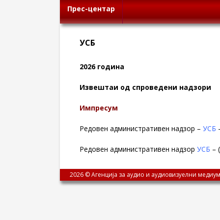
Прес-центар
УСБ
2026 година
Извештаи од спроведени надзори
Импресум
Редовен административен надзор –
УСБ
–
Редовен административен надзор
УСБ
– 
2026 © Агенција за аудио и аудиовизуелни медиум