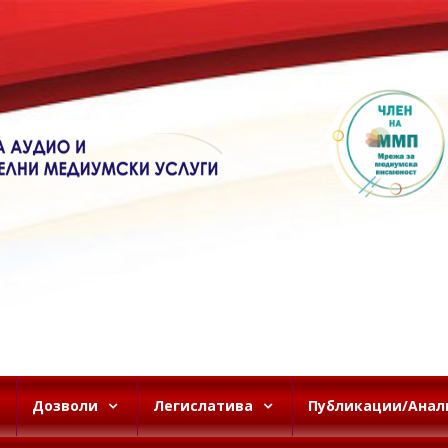
Дозволи
Легислатива
Публикации/Анал