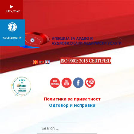
Skip
to
Play_Voice
content
ACCESSIBILITY
Политика за приватност
Одговор и исправка
Search
for: