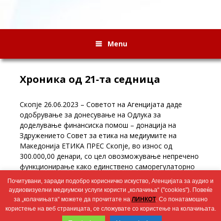
Menu
Хроника од 21-та седница
Скопје 26.06.2023 – Советот на Агенцијата даде
одобрување за донесување на Одлука за
доделување финансиска помош – донација на
Здружението Совет за етика на медиумите на
Македонија ЕТИКА ПРЕС Скопје, во износ од
300.000,00 денари, со цел овозможување непречено
функционирање како единствено саморегулаторно
тело за медиумите во земјата, до почетокот на
Почитувани, заради подобро корисничко искуство, Агенцијата за аудио и
проектите со Регионалната канцеларија на УНЕСКО
аудиовизуелни медиумски услуги користи „колачиња“ ("cookies"). Повеќе
и Фондацијата Бланкуерна – Шпанија.
за „колачињата“ можете да прочитате на
ЛИНКОТ
. Со понатамошно
користење на веб страницата, се сложувате со користење на колачињата.