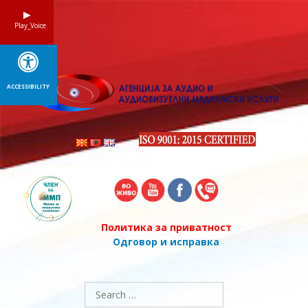
Skip
to
Play_Voice
content
ACCESSIBILITY
Политика за приватност
Одговор и исправка
Search
for: