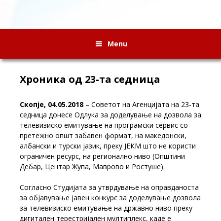
Menu
Хроника од 23-та седница
Скопје, 04.05.2018
– Советот на Агенцијата на 23-та
седница донесе Одлука за доделување на дозвола за
телевизиско емитување на програмски сервис со
претежно општ забавен формат, на македонски,
албански и турски јазик, преку ЈЕКМ што не користи
ограничен ресурс, на регионално ниво (Општини
Дебар, Центар Жупа, Маврово и Ростуше).
Согласно Студијата за утврдување на оправданоста
за објавување јавен конкурс за доделување дозвола
за телевизиско емитување на државно ниво преку
дигитален терестријален мултиплекс, каде е