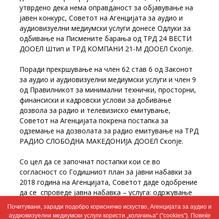
утврдено дека нема оправданост за објавување на
јавен конкурс, Советот на Агенцијата за аудио и
аудиовизуелни медиумски услуги донесе Одлуки за
одбивање на Писмените барања од ТРД 24 ВЕСТИ
ДООЕЛ Штип и ТРД КОМПАНИ 21-М ДООЕЛ Скопје.
Поради прекршување на член 62 став 6 од Законот
за аудио и аудиовизуелни медиумски услуги и член 9
од Правилникот за минимални технички, просторни,
финансиски и кадровски услови за добивање
дозвола за радио и телевизиско емитување,
Советот на Агенцијата покрена постапка за
одземање на дозволата за радио емитување на ТРД
РАДИО СЛОБОДНА МАКЕДОНИЈА ДООЕЛ Скопје.
Со цел да се започнат постапки кои се во
согласност со Годишниот план за јавни набавки за
2018 година на Агенцијата, Советот даде одобрение
да се спроведе јавна набавкa – услуга: одржување
на веб страниците на Агенцијата и две јавни набавки
Почитувани, заради подобро корисничко искуство, Агенцијата за аудио и
– стока: пијалаци и потреби за кујна и канцелариски
аудиовизуелни медиумски услуги користи „колачиња“ ("cookies"). Повеќе