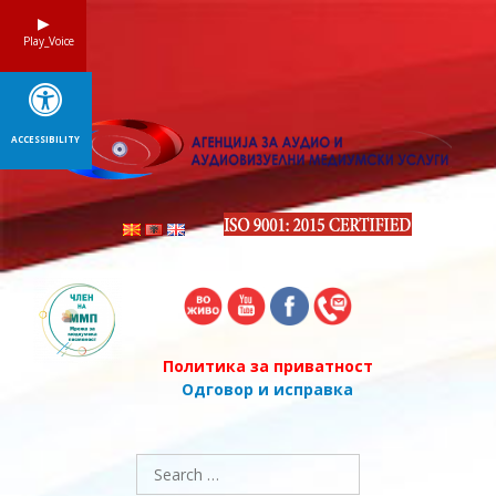
Skip
to
Play_Voice
content
ACCESSIBILITY
Политика за приватност
Одговор и исправка
Search
for: