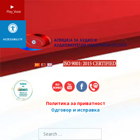
Skip
to
Play_Voice
content
ACCESSIBILITY
Политика за приватност
Одговор и исправка
Search
for: