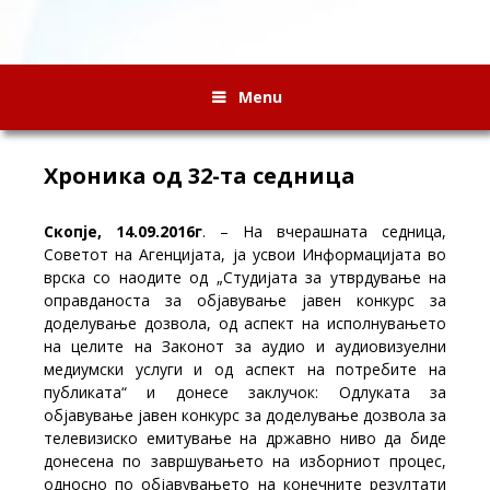
Menu
Хроника од 32-та седница
Скопје, 14.09.2016г
.
– На вчерашната седница,
Советот на Агенцијата, ја усвои Информацијата во
врска со наодите од „Студијата за утврдување на
оправданоста за објавување јавен конкурс за
доделување дозвола, од аспект на исполнувањето
на целите на Законот за аудио и аудиовизуелни
медиумски услуги и од аспект на потребите на
публиката“ и донесе заклучок: Одлуката за
објавување јавен конкурс за доделување дозвола за
телевизиско емитување на државно ниво да биде
донесена по завршувањето на изборниот процес,
односно по објавувањето на конечните резултати