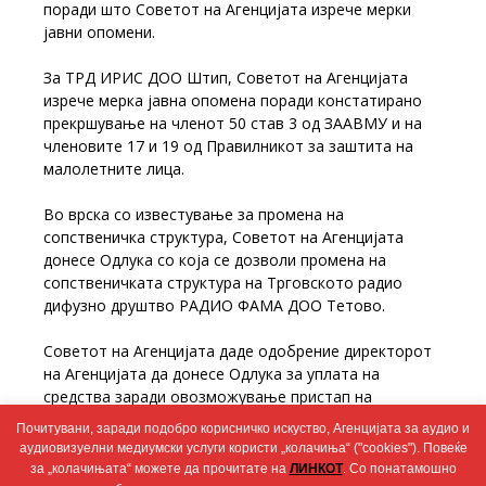
поради што Советот на Агенцијата изрече мерки
јавни опомени.
За ТРД ИРИС ДОО Штип, Советот на Агенцијата
изрече мерка јавна опомена поради констатирано
прекршување на членот 50 став 3 од ЗААВМУ и на
членовите 17 и 19 од Правилникот за заштита на
малолетните лица.
Во врска со известување за промена на
сопственичка структура, Советот на Агенцијата
донесе Одлука со која се дозволи промена на
сопственичката структура на Трговското радио
дифузно друштво РАДИО ФАМА ДОО Тетово.
Советот на Агенцијата даде одобрение директорот
на Агенцијата да донесе Одлука за уплата на
средства заради овозможување пристап на
Агенцијата за аудио и аудиовизуелни медиумски
Почитувани, заради подобро корисничко искуство, Агенцијата за аудио и
услуги до податоци на Интернет дистрибутивниот
аудиовизуелни медиумски услуги користи „колачиња“ ("cookies"). Повеќе
систем на Централниот регистар на РСМ.
за „колачињата“ можете да прочитате на
ЛИНКОТ
. Со понатамошно