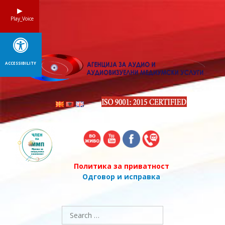
Skip
to
Play_Voice
content
ACCESSIBILITY
Политика за приватност
Одговор и исправка
Search
for: