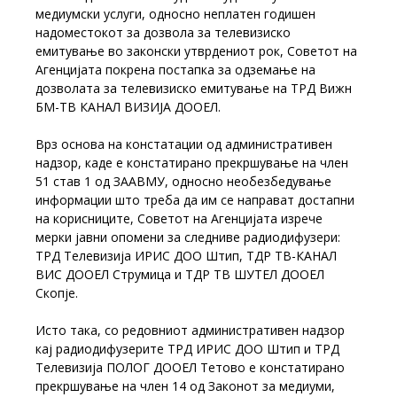
медиумски услуги, односно неплатен годишен
надоместокот за дозвола за телевизиско
емитување во законски утврдениот рок, Советот на
Агенцијата покрена постапка за одземање на
дозволата за телевизиско емитување на ТРД Вижн
БМ-ТВ КАНАЛ ВИЗИЈА ДООЕЛ.
Врз основа на констатации од административен
надзор, каде е констатирано прекршување на член
51 став 1 од ЗААВМУ, односно необезбедување
информации што треба да им се направат достапни
на корисниците, Советот на Агенцијата изрече
мерки јавни опомени за следниве радиодифузери:
ТРД Телевизија ИРИС ДОО Штип, ТДР ТВ-КАНАЛ
ВИС ДООЕЛ Струмица и ТДР ТВ ШУТЕЛ ДООЕЛ
Скопје.
Исто така, со редовниот административен надзор
кај радиодифузерите ТРД ИРИС ДОО Штип и ТРД
Телевизија ПОЛОГ ДООЕЛ Тетово е констатирано
прекршување на член 14 од Законот за медиуми,